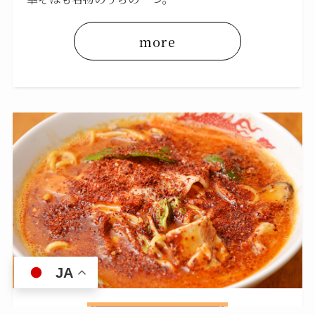
more
JA