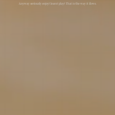
Anyway seriously enjoy! learn! play! That is the way it flows.