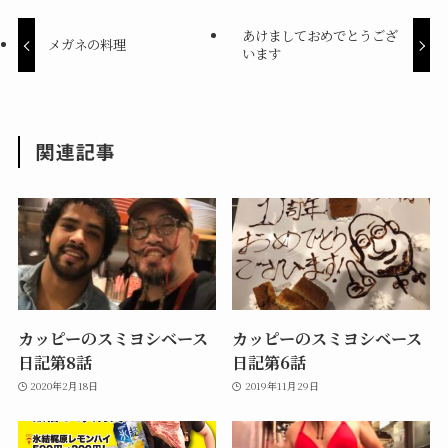
ド
さ
ウ
い
あけましておめでとうござ
で
(
メガネの料理
開
新
います
き
し
ま
い
す
ウ
)
ィ
ン
ド
ウ
関連記事
で
開
き
ま
す
)
カッピーのスミヨシベース
カッピーのスミヨシベース
日記第8話
日記第6話
2020年2月18日
2019年11月29日