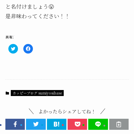
と名付けましょう😤
是非味わってください！！
共有:
ク
F
リ
a
ッ
c
ク
e
し
b
て
o
T
o
w
k
i
で
t
共
t
有
e
す
カッピーブログ sumiyosibase
r
る
で
に
共
は
有
ク
(
リ
よかったらシェアしてね！
新
ッ
し
ク
い
し
ウ
て
ィ
く
ン
だ