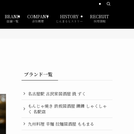
BRAND
COMPANY
HISTORY
RECRUIT
店舗一覧
会社概要
じんまるヒストリー
採用情報
ブランド一覧
名古屋駅 古民家居酒屋 銑 ずく
もんじゃ焼き 鉄板居酒屋 鑠鑠 しゃくしゃ
く 名駅店
九州料理 辛麺 拉麺居酒屋 ももまる