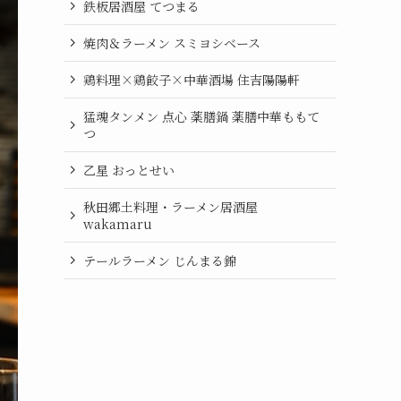
鉄板居酒屋 てつまる
焼肉＆ラーメン スミヨシベース
鶏料理×鶏餃子×中華酒場 住吉陽陽軒
猛魂タンメン 点心 薬膳鍋 薬膳中華ももて
つ
乙星 おっとせい
秋田郷土料理・ラーメン居酒屋
wakamaru
テールラーメン じんまる錦