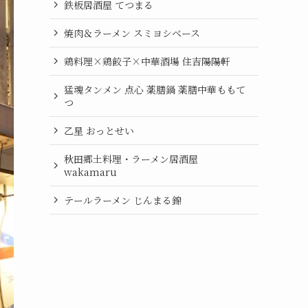
鉄板居酒屋 てつまる
焼肉＆ラーメン スミヨシベース
鶏料理×鶏餃子×中華酒場 住吉陽陽軒
猛魂タンメン 点心 薬膳鍋 薬膳中華ももて
つ
乙星 おっとせい
秋田郷土料理・ラーメン居酒屋
wakamaru
テールラーメン じんまる錦