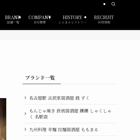
BRAND
COMPANY
HISTORY
RECRUIT
店舗一覧
会社概要
じんまるヒストリー
採用情報
ブランド一覧
名古屋駅 古民家居酒屋 銑 ずく
もんじゃ焼き 鉄板居酒屋 鑠鑠 しゃくしゃ
く 名駅店
九州料理 辛麺 拉麺居酒屋 ももまる