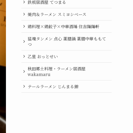
鉄板居酒屋 てつまる
焼肉＆ラーメン スミヨシベース
鶏料理×鶏餃子×中華酒場 住吉陽陽軒
猛魂タンメン 点心 薬膳鍋 薬膳中華ももて
つ
乙星 おっとせい
秋田郷土料理・ラーメン居酒屋
wakamaru
テールラーメン じんまる錦