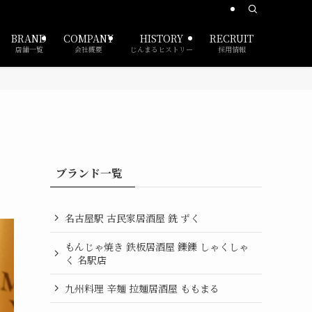
BRAND
COMPANY
HISTORY
RECRUIT
店舗一覧
会社概要
じんまるヒストリー
採用情報
ブランド一覧
名古屋駅 古民家居酒屋 銑 ずく
もんじゃ焼き 鉄板居酒屋 鑠鑠 しゃくしゃ
く 名駅店
九州料理 辛麺 拉麺居酒屋 ももまる