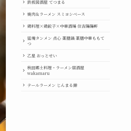
鉄板居酒屋 てつまる
焼肉＆ラーメン スミヨシベース
鶏料理×鶏餃子×中華酒場 住吉陽陽軒
猛魂タンメン 点心 薬膳鍋 薬膳中華ももて
つ
乙星 おっとせい
秋田郷土料理・ラーメン居酒屋
wakamaru
テールラーメン じんまる錦