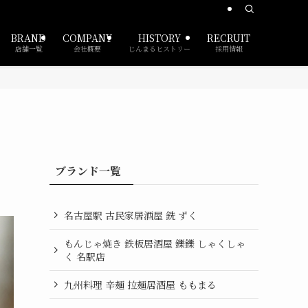
BRAND
COMPANY
HISTORY
RECRUIT
店舗一覧
会社概要
じんまるヒストリー
採用情報
ブランド一覧
名古屋駅 古民家居酒屋 銑 ずく
もんじゃ焼き 鉄板居酒屋 鑠鑠 しゃくしゃ
く 名駅店
九州料理 辛麺 拉麺居酒屋 ももまる