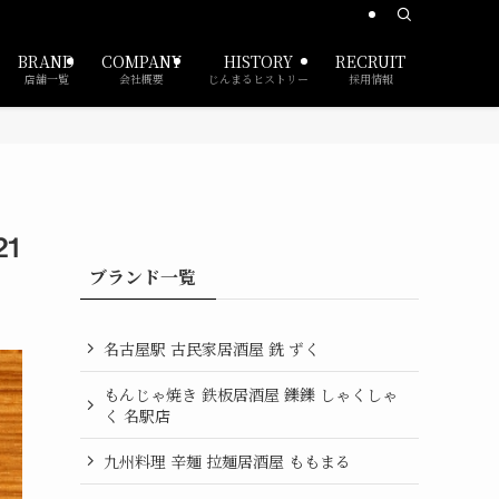
BRAND
COMPANY
HISTORY
RECRUIT
店舗一覧
会社概要
じんまるヒストリー
採用情報
21
ブランド一覧
名古屋駅 古民家居酒屋 銑 ずく
もんじゃ焼き 鉄板居酒屋 鑠鑠 しゃくしゃ
く 名駅店
九州料理 辛麺 拉麺居酒屋 ももまる