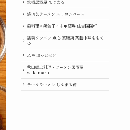
鉄板居酒屋 てつまる
焼肉＆ラーメン スミヨシベース
鶏料理×鶏餃子×中華酒場 住吉陽陽軒
猛魂タンメン 点心 薬膳鍋 薬膳中華ももて
つ
乙星 おっとせい
秋田郷土料理・ラーメン居酒屋
wakamaru
テールラーメン じんまる錦