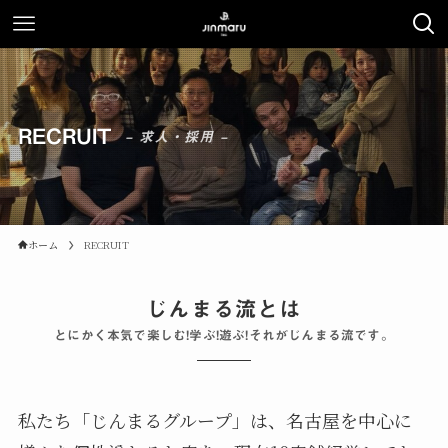
RECRUIT
– 求人・採用 –
ホーム
RECRUIT
じんまる流とは
とにかく本気で楽しむ!学ぶ!遊ぶ!それがじんまる流です。
私たち「じんまるグループ」は、名古屋を中心に