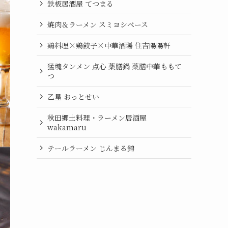
鉄板居酒屋 てつまる
焼肉＆ラーメン スミヨシベース
鶏料理×鶏餃子×中華酒場 住吉陽陽軒
猛魂タンメン 点心 薬膳鍋 薬膳中華ももて
つ
乙星 おっとせい
秋田郷土料理・ラーメン居酒屋
wakamaru
テールラーメン じんまる錦