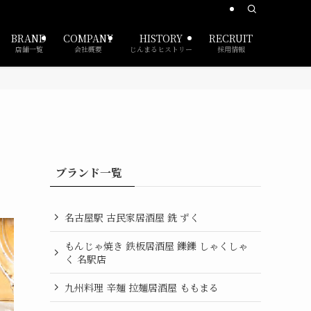
BRAND
COMPANY
HISTORY
RECRUIT
店舗一覧
会社概要
じんまるヒストリー
採用情報
ブランド一覧
名古屋駅 古民家居酒屋 銑 ずく
もんじゃ焼き 鉄板居酒屋 鑠鑠 しゃくしゃ
く 名駅店
九州料理 辛麺 拉麺居酒屋 ももまる