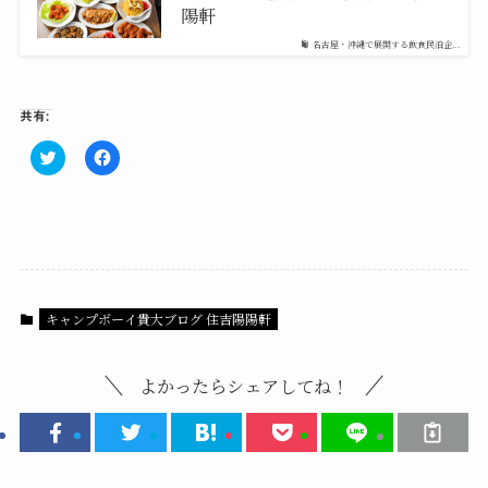
陽軒
名古屋・沖縄で展開する飲食民泊企...
共有:
ク
F
リ
a
ッ
c
ク
e
し
b
て
o
T
o
w
k
i
で
t
共
t
有
e
す
キャンプボーイ貴大ブログ 住吉陽陽軒
r
る
で
に
共
は
有
ク
(
リ
よかったらシェアしてね！
新
ッ
し
ク
い
し
ウ
て
ィ
く
ン
だ
ド
さ