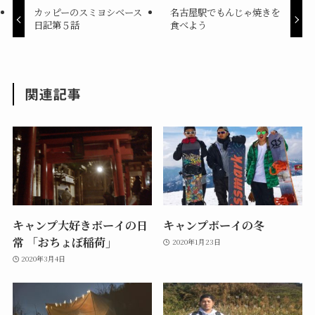
ウ
い
カッピーのスミヨシベース
名古屋駅でもんじゃ焼きを
で
(
開
新
日記第５話
食べよう
き
し
ま
い
す
ウ
)
ィ
ン
ド
ウ
関連記事
で
開
き
ま
す
)
キャンプ大好きボーイの日
キャンプボーイの冬
常 「おちょぼ稲荷」
2020年1月23日
2020年3月4日