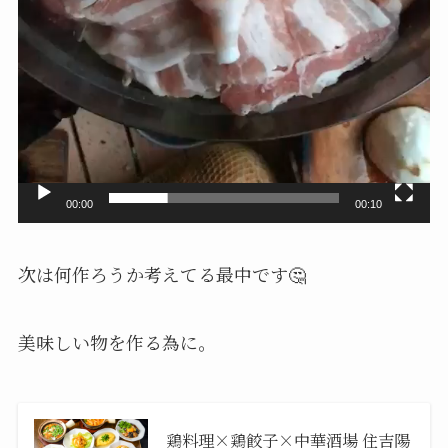
00:00
00:10
次は何作ろうか考えてる最中です🤔
美味しい物を作る為に。
鶏料理×鶏餃子×中華酒場 住吉陽