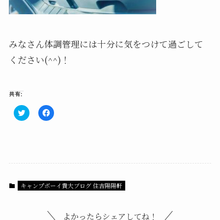
みなさん体調管理には十分に気をつけて過ごして
ください(^^)！
共有:
ク
F
リ
a
ッ
c
ク
e
し
b
て
o
T
o
w
k
i
で
t
共
t
有
e
す
キャンプボーイ貴大ブログ 住吉陽陽軒
r
る
で
に
共
は
有
ク
(
リ
よかったらシェアしてね！