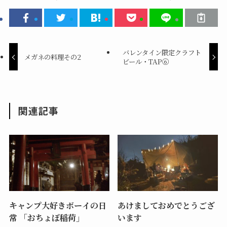
新
ッ
し
ク
い
し
ウ
て
ィ
く
ン
だ
ド
さ
ウ
い
バレンタイン限定クラフト
で
(
メガネの料理その2
開
新
ビール・TAP⑥
き
し
ま
い
す
ウ
)
ィ
ン
ド
ウ
関連記事
で
開
き
ま
す
)
キャンプ大好きボーイの日
あけましておめでとうござ
常 「おちょぼ稲荷」
います