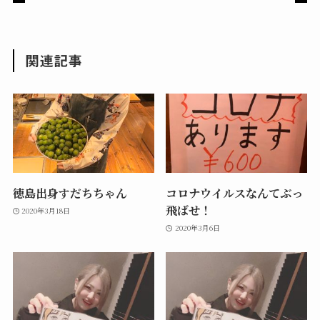
ま
い
す
ウ
)
ィ
ン
ド
ウ
関連記事
で
開
き
ま
す
)
徳島出身すだちちゃん
コロナウイルスなんてぶっ
飛ばせ！
2020年3月18日
2020年3月6日