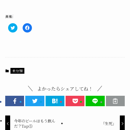
共有:
ク
F
リ
a
ッ
c
ク
e
し
b
て
o
T
o
w
k
i
で
t
共
t
有
e
す
未分類
r
る
で
に
共
は
有
ク
(
リ
よかったらシェアしてね！
新
ッ
し
ク
い
し
ウ
て
ィ
く
ン
だ
ド
さ
ウ
い
今年のビールはもう飲ん
で
(
「生死」
開
新
だ？Tap⑤
き
し